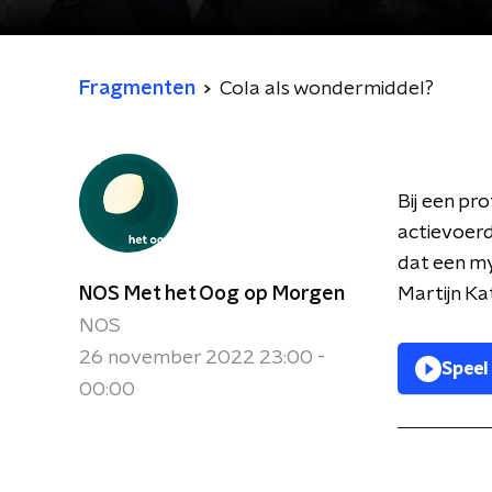
Fragmenten
Cola als wondermiddel?
Bij een pr
actievoerde
dat een m
NOS Met het Oog op Morgen
Martijn Ka
NOS
26 november 2022 23:00 -
Speel
00:00