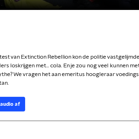
otest van Extinction Rebellion kon de politie vastgelijmd
rs loskrijgen met... cola. En je zou nog veel kunnen met 
ythe? We vragen het aan emeritus hoogleraar voedings
tan.
 audio af