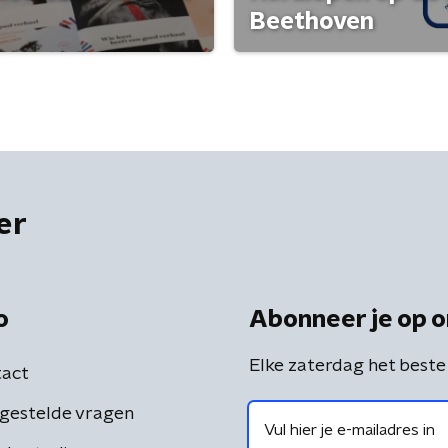
Beethoven
er
o
Abonneer je op o
Elke zaterdag het beste
act
gestelde vragen