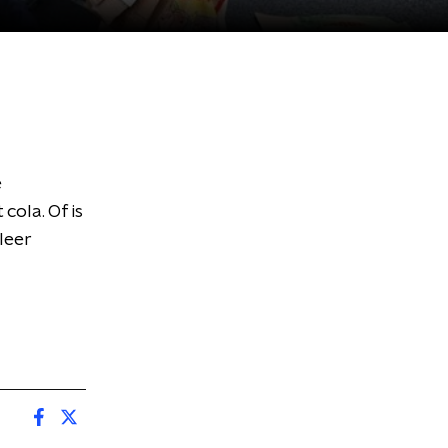
e
cola. Of is
leer