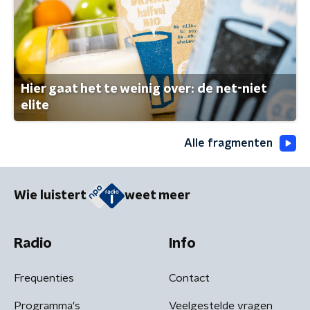
Hier gaat het te weinig over: de net-niet
elite
Alle fragmenten
Wie luistert
weet meer
Radio
Info
Frequenties
Contact
Programma's
Veelgestelde vragen