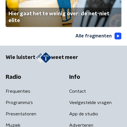
Hier gaat het te weinig over: de net-niet
elite
Alle fragmenten
Wie luistert
weet meer
Radio
Info
Frequenties
Contact
Programma's
Veelgestelde vragen
Presentatoren
App de studio
Muziek
Adverteren