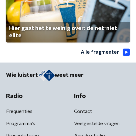
Hier gaat het te weinig over: de net-niet
elite
Alle fragmenten
Wie luistert
weet meer
Radio
Info
Frequenties
Contact
Programma's
Veelgestelde vragen
Presentatoren
App de studio