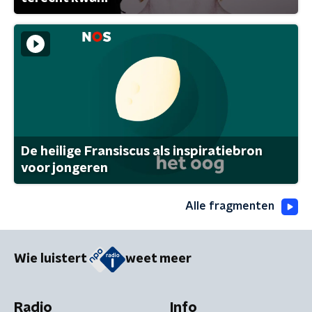
De heilige Fransiscus als inspiratiebron
voor jongeren
Alle fragmenten
Wie luistert
weet meer
Radio
Info