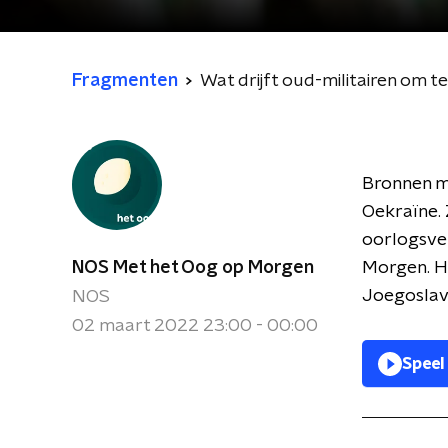
Fragmenten
Wat drijft oud-militairen om t
Bronnen me
Oekraïne. 
oorlogsve
NOS Met het Oog op Morgen
Morgen. Hi
Joegoslavi
NOS
02 maart 2022 23:00 - 00:00
Speel