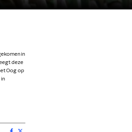
gekomen in
weegt deze
het Oog op
in