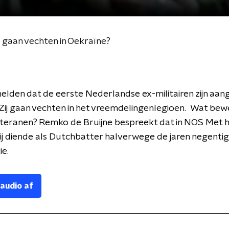
e gaan vechten in Oekraïne?
lden dat de eerste Nederlandse ex-militairen zijn aan
Zij gaan vechten in het vreemdelingenlegioen. Wat be
teranen? Remko de Bruijne bespreekt dat in NOS Met 
j diende als Dutchbatter halverwege de jaren negentig 
ë.
 audio af