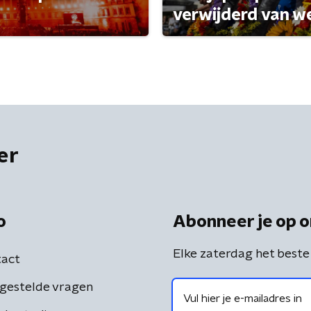
verwijderd van w
er
o
Abonneer je op o
Elke zaterdag het beste
act
gestelde vragen