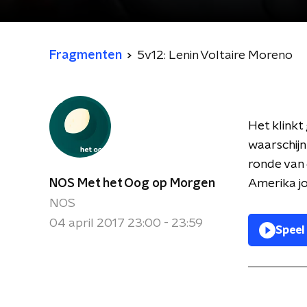
Fragmenten
5v12: Lenin Voltaire Moreno
Het klinkt
waarschijn
ronde van 
NOS Met het Oog op Morgen
Amerika j
NOS
04 april 2017 23:00 - 23:59
Speel