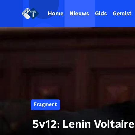
Home
Nieuws
Gids
Gemist
Fragment
5v12: Lenin Voltair