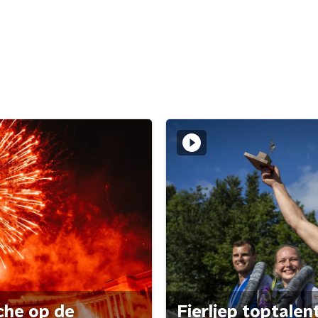
che op de
Fierljep toptalen