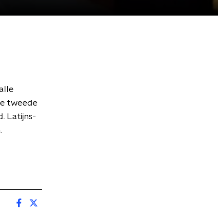
alle
 de tweede
. Latijns-
.