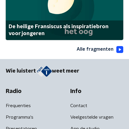
De heilige Fransiscus als inspiratiebron
voor jongeren
Alle fragmenten
Wie luistert
weet meer
Radio
Info
Frequenties
Contact
Programma's
Veelgestelde vragen
Presentatoren
App de studio