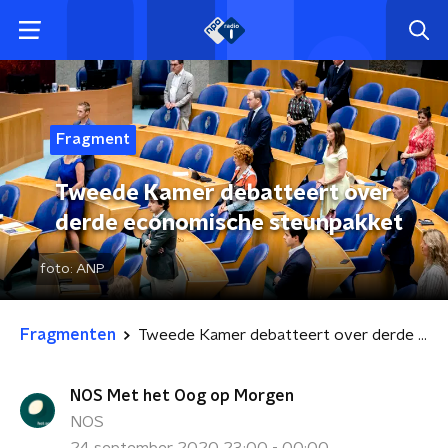
Fragment
Tweede Kamer debatteert over
derde economische steunpakket
foto:
ANP
Fragmenten
Tweede Kamer debatteert over derde economische steunpakket
NOS Met het Oog op Morgen
NOS