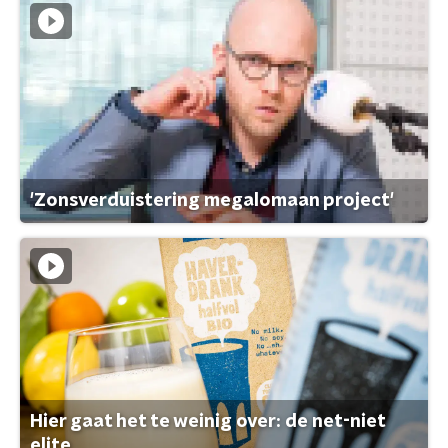
'Zonsverduistering megalomaan project'
Hier gaat het te weinig over: de net-niet
elite