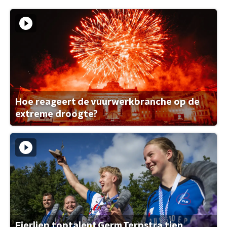
Hoe reageert de vuurwerkbranche op de
extreme droogte?
Fierljep toptalent Germ Terpstra tien