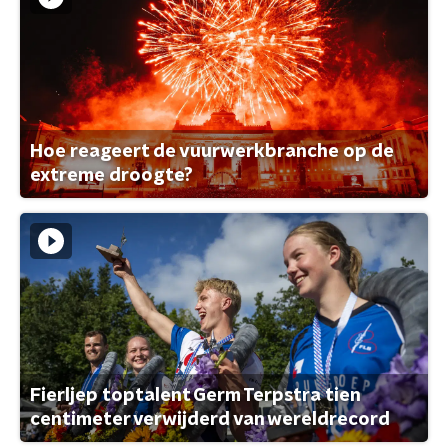
Hoe reageert de vuurwerkbranche op de
extreme droogte?
Fierljep toptalent Germ Terpstra tien
centimeter verwijderd van wereldrecord