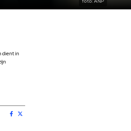
foto:
ANP
dient in
ijn