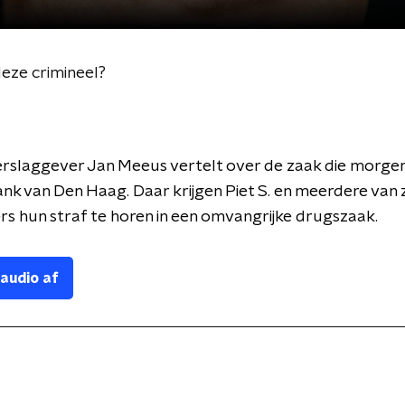
 deze crimineel?
slaggever Jan Meeus vertelt over de zaak die morgen 
nk van Den Haag. Daar krijgen Piet S. en meerdere van z
s hun straf te horen in een omvangrijke drugszaak.
 audio af