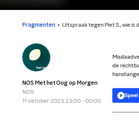
Fragmenten
Uitspraak tegen Piet S., wie is
Misdaadver
de rechtba
handlanger
NOS Met het Oog op Morgen
NOS
Speel
11 oktober 2023 23:00 - 00:00