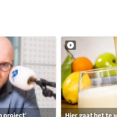
 project'
Hier gaat het te w