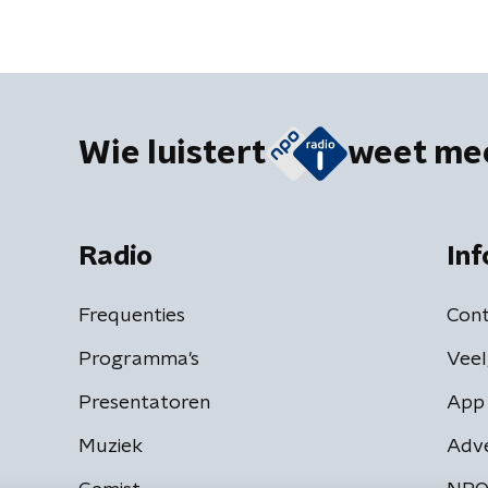
Wie luistert
weet me
Radio
Inf
Frequenties
Cont
Programma's
Veel
Presentatoren
App 
Muziek
Adv