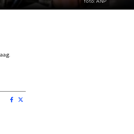
foto:
ANP
daag.