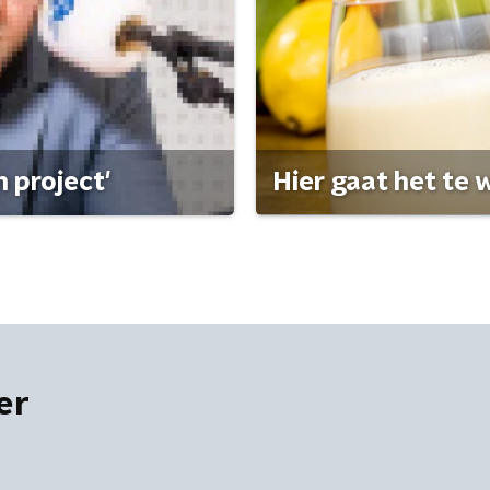
 project'
Hier gaat het te w
er