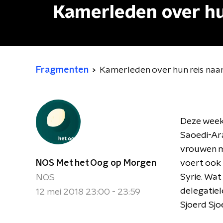
Kamerleden over hu
Fragmenten
Kamerleden over hun reis naa
Deze week
Saoedi-Ara
vrouwen mo
NOS Met het Oog op Morgen
voert ook 
Syrië. Wat
NOS
delegatiel
12 mei 2018 23:00 - 23:59
Sjoerd Sj