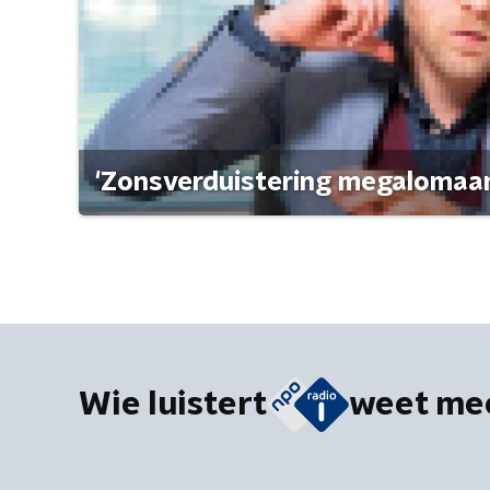
'Zonsverduistering megalomaan
Wie luistert
weet me