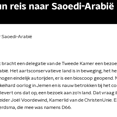
n reis naar Saoedi-Arabië
r Saoedi-Arabië
 bracht een delegatie van de Tweede Kamer een bezoe
bië. Het aartsconservatieve land is in beweging, het h
gen eindelijk autorijden, er is een bioscoop geopend. 
keihard oorlog in Jemen en is nauw betrokken bij het conf
 levert ons dat op, een bezoek aan zo'n land. Dat vraag i
eider Joël Voordewind, Kamerlid van de ChristenUnie. E
oerdsma, die mee was namens D66.