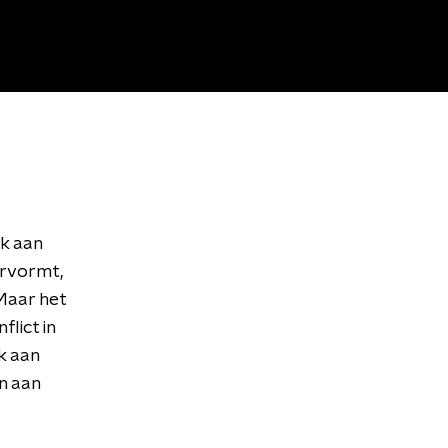
k aan
ervormt,
Maar het
lict in
k aan
n aan