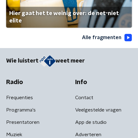
Hier gaat het te weinig over: de net-niet
elite
Alle fragmenten
Wie luistert
weet meer
Radio
Info
Frequenties
Contact
Programma's
Veelgestelde vragen
Presentatoren
App de studio
Muziek
Adverteren