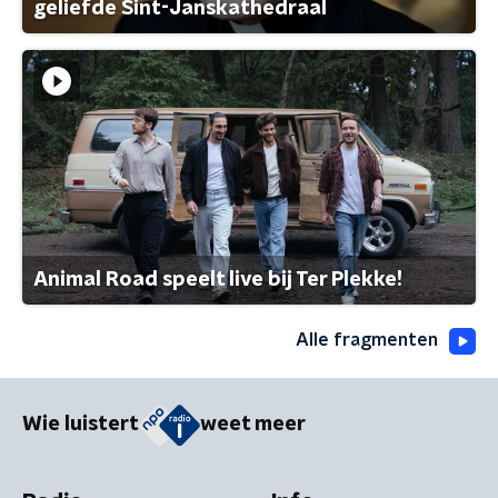
geliefde Sint-Janskathedraal
Animal Road speelt live bij Ter Plekke!
Alle fragmenten
Wie luistert
weet meer