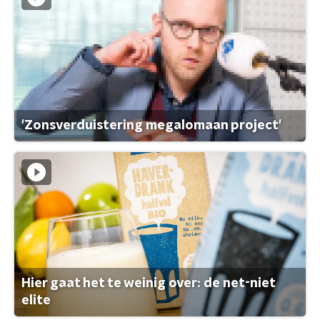
'Zonsverduistering megalomaan project'
Hier gaat het te weinig over: de net-niet
elite