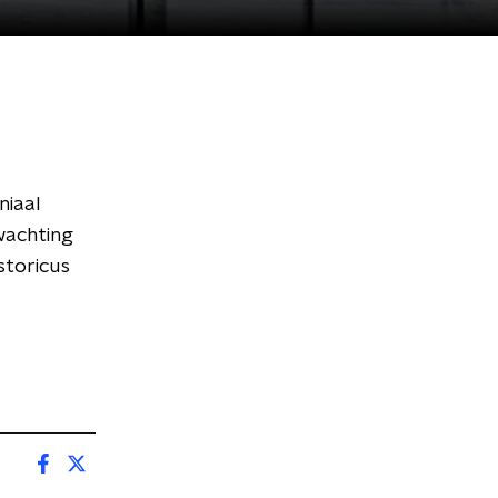
niaal
wachting
storicus