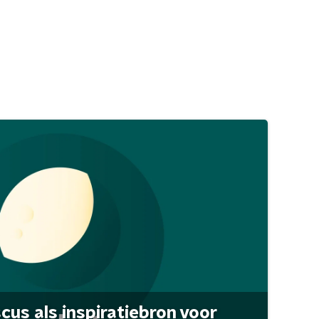
scus als inspiratiebron voor