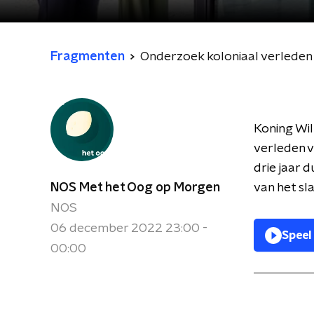
Fragmenten
Onderzoek koloniaal verleden
Koning Wi
verleden v
drie jaar 
NOS Met het Oog op Morgen
van het sl
NOS
06 december 2022 23:00 -
Speel
00:00