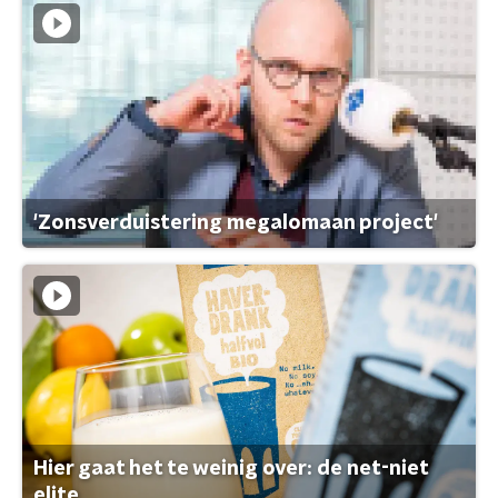
'Zonsverduistering megalomaan project'
Hier gaat het te weinig over: de net-niet
elite