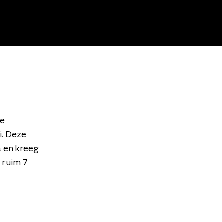
de
i. Deze
a en kreeg
 ruim 7