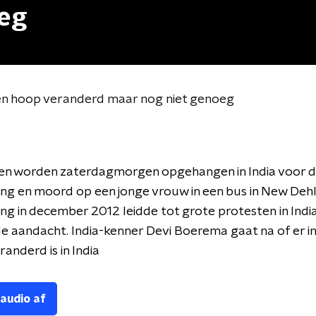
oeg
s een hoop veranderd maar nog niet genoeg
en worden zaterdagmorgen opgehangen in India voor 
ng en moord op een jonge vrouw in een bus in New Dehl
ng in december 2012 leidde tot grote protesten in Indi
e aandacht. India-kenner Devi Boerema gaat na of er in
eranderd is in India
 audio af