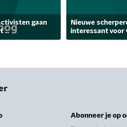
activisten gaan
Nieuwe scherpere
...
interessant voor
er
o
Abonneer je op o