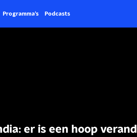
Programma's
Podcasts
ndia: er is een hoop veran