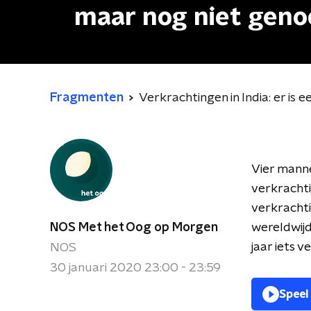
maar nog niet gen
Fragmenten
Verkrachtingen in India: er i
Vier mann
verkrachti
verkrachti
NOS Met het Oog op Morgen
wereldwijd
jaar iets v
NOS
30 januari 2020 23:00 - 23:59
Speel