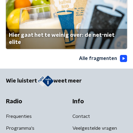
Hier gaat het te weinig over: de net-niet
elite
Alle fragmenten
Wie luistert
weet meer
Radio
Info
Frequenties
Contact
Programma's
Veelgestelde vragen