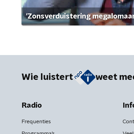
'Zonsverduistering megalomaan
Wie luistert
weet me
Radio
Inf
Frequenties
Cont
Programma's
Veel