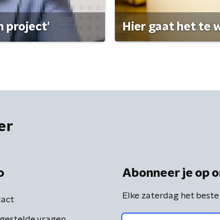
 project'
Hier gaat het te w
er
o
Abonneer je op o
Elke zaterdag het beste
act
gestelde vragen