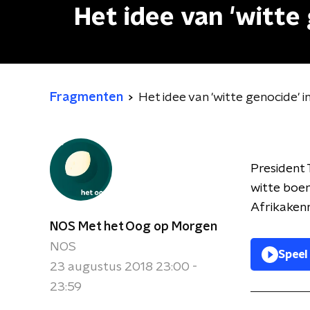
Het idee van 'witte 
Fragmenten
Het idee van 'witte genocide' i
President 
witte boer
Afrikakenn
NOS Met het Oog op Morgen
NOS
Speel
23 augustus 2018 23:00 -
23:59