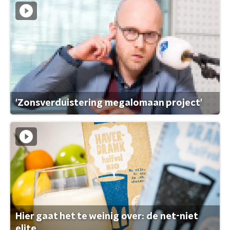
'Zonsverduistering megalomaan project'
Hier gaat het te weinig over: de net-niet
elite