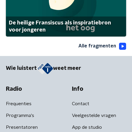
De heilige Fransiscus als inspiratiebron
voor jongeren
Alle fragmenten
Wie luistert
weet meer
Radio
Info
Frequenties
Contact
Programma's
Veelgestelde vragen
Presentatoren
App de studio