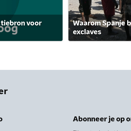
atiebron voor
Waarom Spanje bl
exclaves
er
o
Abonneer je op o