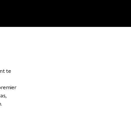
nt te
-premier
as,
.