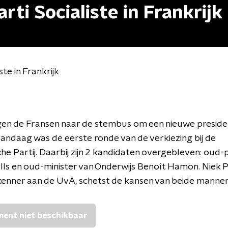
ti Socialiste in Frankrijk
te in Frankrijk
gen de Fransen naar de stembus om een nieuwe preside
vandaag was de eerste ronde van de verkiezing bij de
sche Partij. Daarbij zijn 2 kandidaten overgebleven: oud
ls en oud-minister van Onderwijs Benoît Hamon. Niek P
kenner aan de UvA, schetst de kansen van beide mannen
ent niet beschikbaar