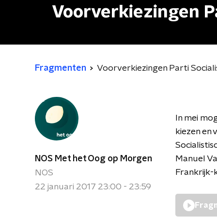
Voorverkiezingen Par
Fragmenten
Voorverkiezingen Parti Socialis
In mei mo
kiezen en 
Socialisti
NOS Met het Oog op Morgen
Manuel Val
Frankrijk-
NOS
22 januari 2017 23:00 - 23:59
Fragm