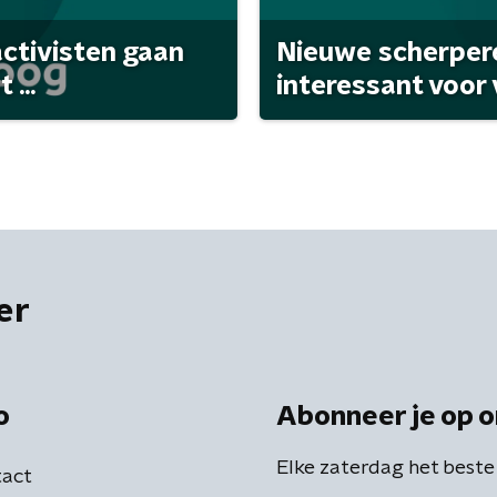
activisten gaan
Nieuwe scherpere
...
interessant voor
er
o
Abonneer je op o
Elke zaterdag het beste
act