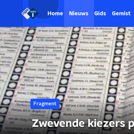
Home
Nieuws
Gids
Gemist
Fragment
Zwevende kiezers p