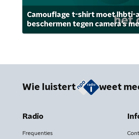
Camouflage t-shirt moet lhbti-
beschermen tegen camera's met 
Wie luistert
weet me
Radio
Inf
Frequenties
Cont