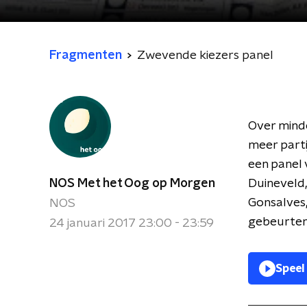
Fragmenten
Zwevende kiezers panel
Over mind
meer parti
een panel 
NOS Met het Oog op Morgen
Duineveld,
Gonsalves,
NOS
gebeurten
24 januari 2017 23:00 - 23:59
Speel