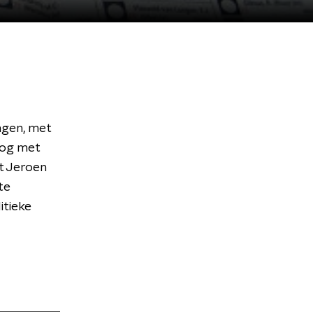
ngen, met
Oog met
t Jeroen
te
itieke