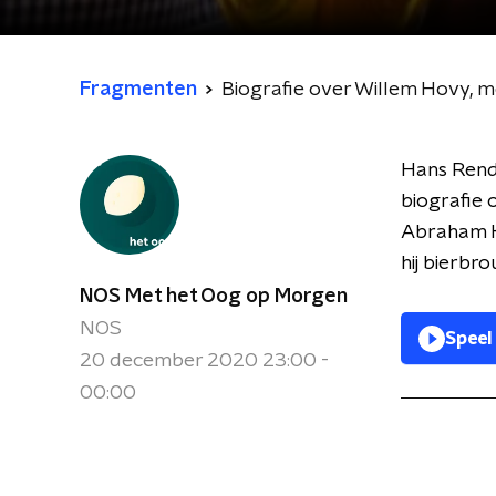
Fragmenten
Biografie over Willem Hovy, 
Hans Rende
biografie
Abraham K
hij bierbr
NOS Met het Oog op Morgen
NOS
Speel
20 december 2020 23:00 -
00:00