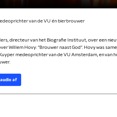
medeoprichter van de VU én bierbrouwer
rs, directeur van het Biografie Instituut, over een nie
 over Willem Hovy: "Brouwer naast God". Hovy was sam
uyper medeoprichter van de VU Amsterdam, en van hui
ouwer.
 audio af