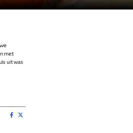
uwe
en met
s uit was