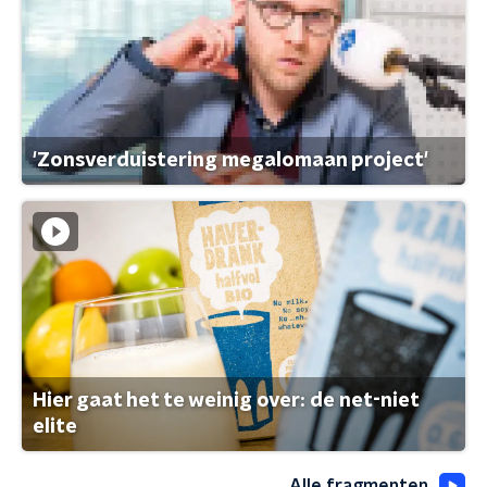
'Zonsverduistering megalomaan project'
Hier gaat het te weinig over: de net-niet
elite
Alle fragmenten