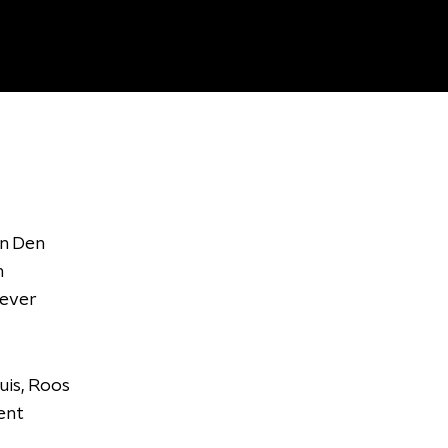
in Den
n
gever
uis, Roos
ment