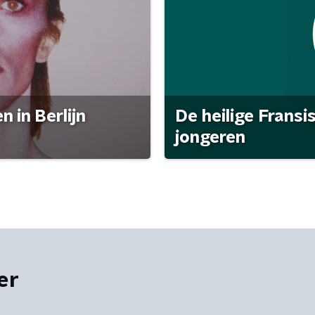
 in Berlijn
De heilige Fransi
jongeren
er