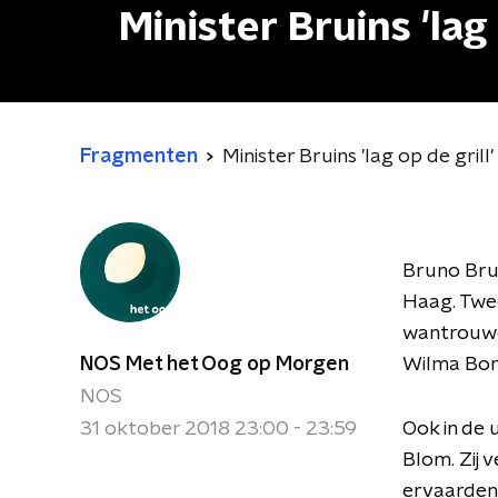
Minister Bruins 'lag 
Fragmenten
Minister Bruins 'lag op de grill'
Bruno Brui
Haag. Twe
wantrouwe
NOS Met het Oog op Morgen
Wilma Borg
NOS
31 oktober 2018 23:00 - 23:59
Ook in de 
Blom. Zij v
ervaarden