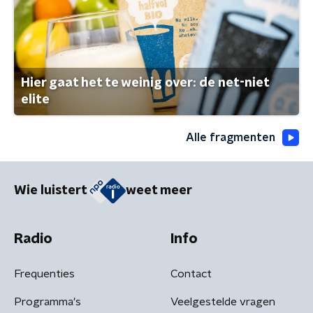
Hier gaat het te weinig over: de net-niet
elite
Alle fragmenten
Wie luistert
weet meer
Radio
Info
Frequenties
Contact
Programma's
Veelgestelde vragen