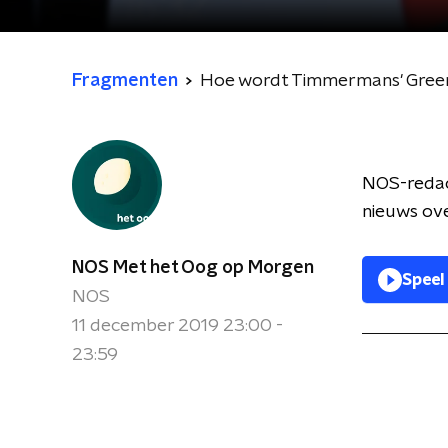
Fragmenten
Hoe wordt Timmermans' Green
NOS-redact
nieuws ov
NOS Met het Oog op Morgen
Speel
NOS
11 december 2019 23:00 -
23:59