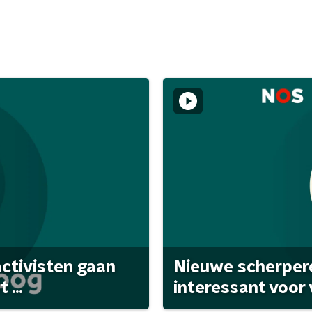
activisten gaan
Nieuwe scherpere
...
interessant voor