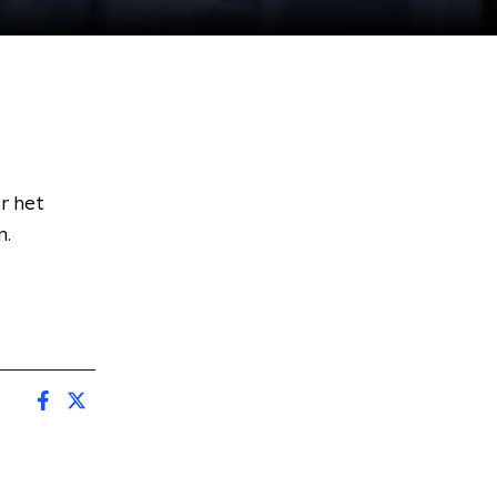
r het
n.