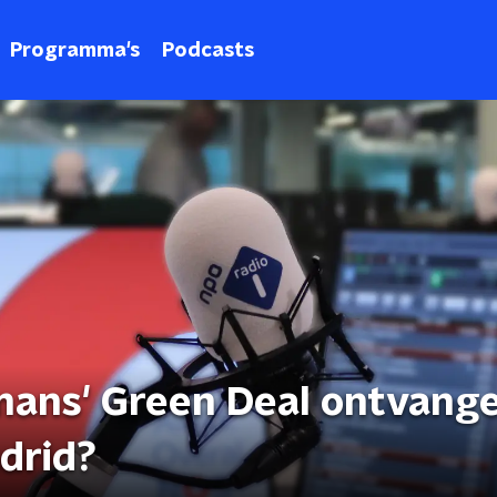
Programma's
Podcasts
ans' Green Deal ontvang
drid?