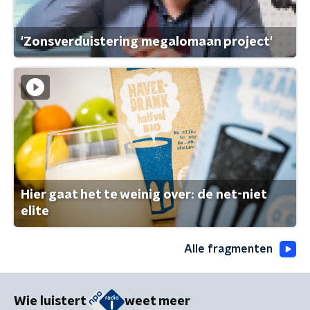
'Zonsverduistering megalomaan project'
Hier gaat het te weinig over: de net-niet
elite
Alle fragmenten
Wie luistert
weet meer