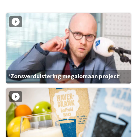
'Zonsverduistering megalomaan project'