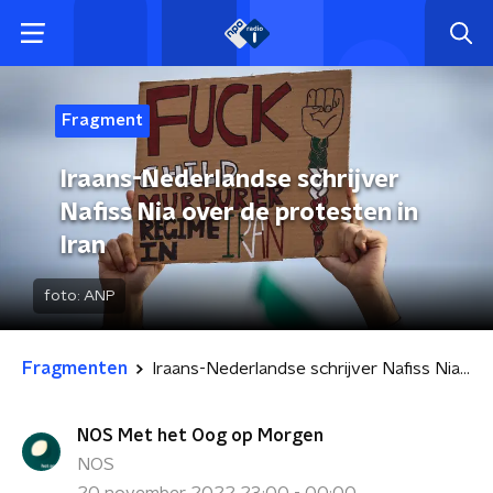
Fragment
Iraans-Nederlandse schrijver
Nafiss Nia over de protesten in
Iran
foto:
ANP
Fragmenten
Iraans-Nederlandse schrijver Nafiss Nia over de protesten in Iran
NOS Met het Oog op Morgen
NOS