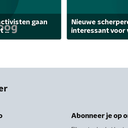
activisten gaan
Nieuwe scherpere
...
interessant voor
er
o
Abonneer je op o