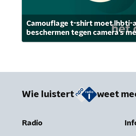
Camouflage t-shirt moet lhbti-
beschermen tegen camera's met 
Wie luistert
weet me
Radio
Inf