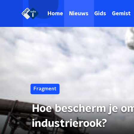
Home
Nieuws
Gids
Gemist
Fragment
Hoe bescherm je o
industrierook?