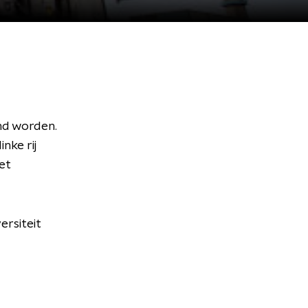
md worden.
nke rij
et
rsiteit