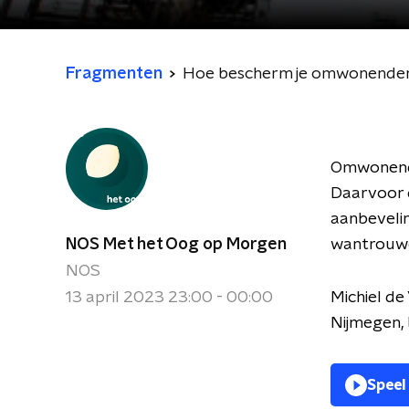
Fragmenten
Hoe bescherm je omwonenden t
Omwonende
Daarvoor d
aanbevelin
NOS Met het Oog op Morgen
wantrouw
NOS
13 april 2023 23:00 - 00:00
Michiel de
Nijmegen,
Speel