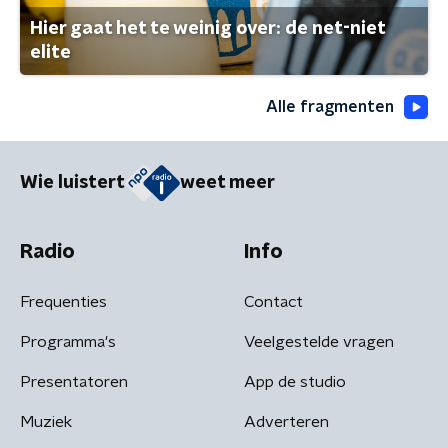
Hier gaat het te weinig over: de net-niet
elite
Alle fragmenten
Wie luistert
weet meer
Radio
Info
Frequenties
Contact
Programma's
Veelgestelde vragen
Presentatoren
App de studio
Muziek
Adverteren