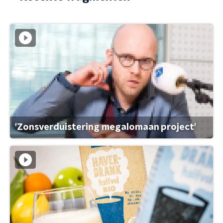
'Zonsverduistering megalomaan project'