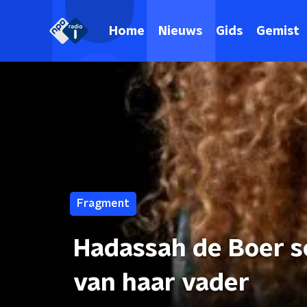
Home
Nieuws
Gids
Gemist
Fragment
Hadassah de Boer s
van haar vader