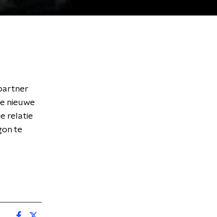
partner
De nieuwe
e relatie
gon te