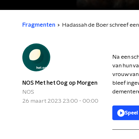
Fragmenten
Hadassah de Boer schreef een
Na een sch
van hun v
vrouw van 
NOS Met het Oog op Morgen
bleef inge
dementeren
NOS
26 maart 2023 23:00 - 00:00
Speel