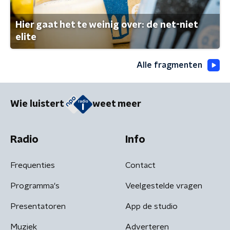
Hier gaat het te weinig over: de net-niet
elite
Alle fragmenten
Wie luistert
weet meer
Radio
Info
Frequenties
Contact
Programma's
Veelgestelde vragen
Presentatoren
App de studio
Muziek
Adverteren