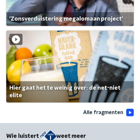
'Zonsverduistering megalomaan project'
Hier gaat het te weinig over: de net-niet
elite
Alle fragmenten
Wie luistert
weet meer