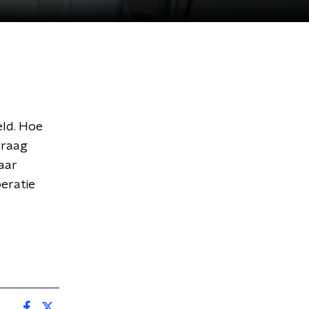
eld. Hoe
vraag
raar
peratie