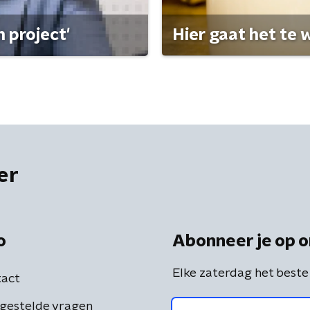
 project'
Hier gaat het te w
er
o
Abonneer je op o
Elke zaterdag het beste
act
gestelde vragen