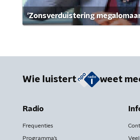
'Zonsverduistering megalomaan
Wie luistert
weet me
Radio
Inf
Frequenties
Cont
Programma's
Veel