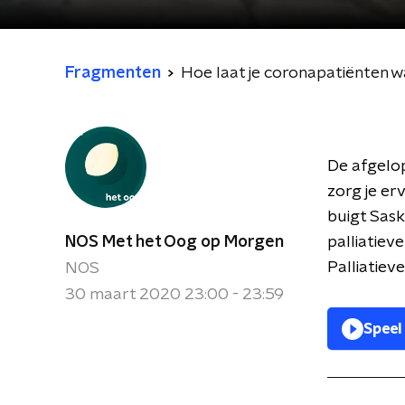
Fragmenten
Hoe laat je coronapatiënten w
De afgelop
zorg je er
buigt Sask
NOS Met het Oog op Morgen
palliatiev
Palliatiev
NOS
30 maart 2020 23:00 - 23:59
Speel