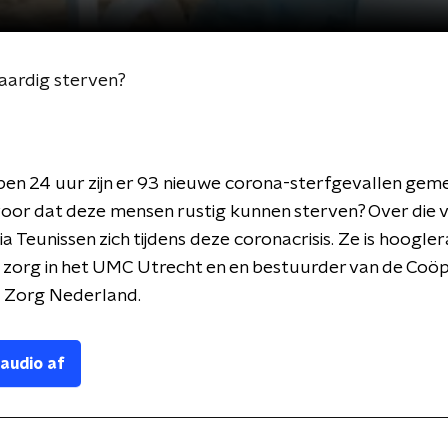
aardig sterven?
en 24 uur zijn er 93 nieuwe corona-sterfgevallen gem
voor dat deze mensen rustig kunnen sterven? Over die 
ia Teunissen zich tijdens deze coronacrisis. Ze is hoogle
e zorg in het UMC Utrecht en en bestuurder van de Coö
e Zorg Nederland.
 audio af