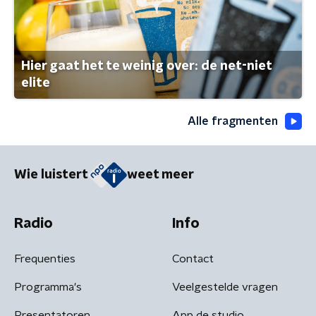
Hier gaat het te weinig over: de net-niet
elite
Alle fragmenten
Wie luistert
weet meer
Radio
Info
Frequenties
Contact
Programma's
Veelgestelde vragen
Presentatoren
App de studio