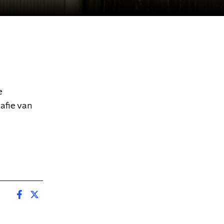
e
afie van