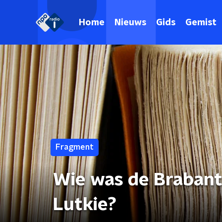
Home
Nieuws
Gids
Gemist
Fragment
Wie was de Brabant
Lutkie?