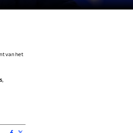
nt van het
s
,