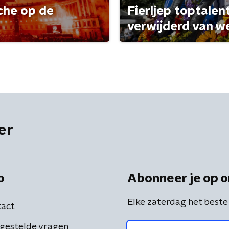
che op de
Fierljep toptalen
verwijderd van w
er
o
Abonneer je op o
Elke zaterdag het beste
act
gestelde vragen