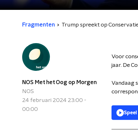
Fragmenten
Trump spreekt op Conservatie
Voor conse
jaar. De C
NOS Met het Oog op Morgen
Vandaag s
NOS
correspond
24 februari 2024 23:00 -
00:00
Speel