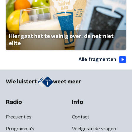
Hier gaat het te weinig over: de net-niet
elite
Alle fragmenten
Wie luistert
weet meer
Radio
Info
Frequenties
Contact
Programma's
Veelgestelde vragen