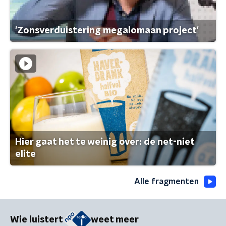
'Zonsverduistering megalomaan project'
Hier gaat het te weinig over: de net-niet
elite
Alle fragmenten
Wie luistert
weet meer