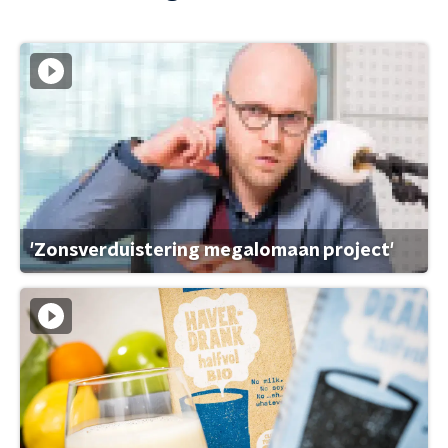
'Zonsverduistering megalomaan project'