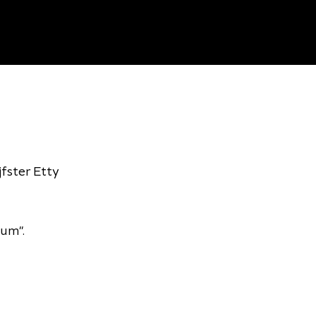
jfster Etty
lum".