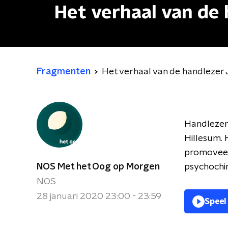
Het verhaal van de 
Fragmenten
Het verhaal van de handlezer 
Handlezer 
Hillesum. 
promoveert
NOS Met het Oog op Morgen
psychochir
NOS
28 januari 2020 23:00 - 23:59
Speel