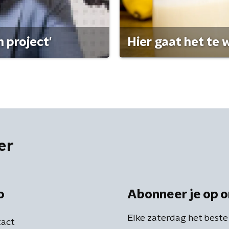
 project'
Hier gaat het te w
er
o
Abonneer je op o
Elke zaterdag het beste
act