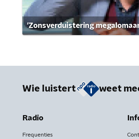
'Zonsverduistering megalomaan
Wie luistert
weet me
Radio
Inf
Frequenties
Cont