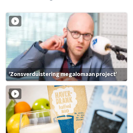
'Zonsverduistering megalomaan project'