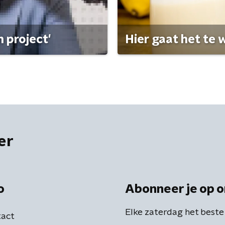
 project'
Hier gaat het te w
er
o
Abonneer je op o
Elke zaterdag het beste
act