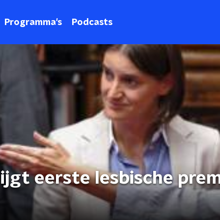
Programma's
Podcasts
jgt eerste lesbische prem