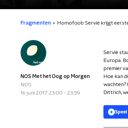
Fragmenten
Homofoob Servië krijgt eerste
Servië sta
Europa. B
premier van
NOS Met het Oog op Morgen
Hoe kan di
wachten? 
NOS
Dittrich, 
16 juni 2017 23:00 - 23:59
Speel