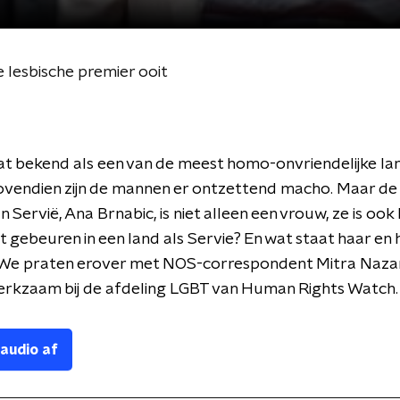
 lesbische premier ooit
at bekend als een van de meest homo-onvriendelijke lan
ovendien zijn de mannen er ontzettend macho. Maar de
 Servië, Ana Brnabic, is niet alleen een vrouw, ze is ook 
t gebeuren in een land als Servie? En wat staat haar en 
We praten erover met NOS-correspondent Mitra Nazar
werkzaam bij de afdeling LGBT van Human Rights Watch
 audio af