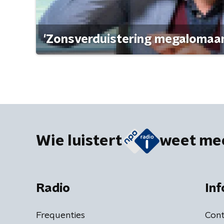
'Zonsverduistering megalomaan
Wie luistert
weet me
Radio
Inf
Frequenties
Cont