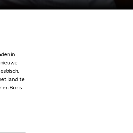
den in
 nieuwe
lesbisch.
het land te
 en Boris
.