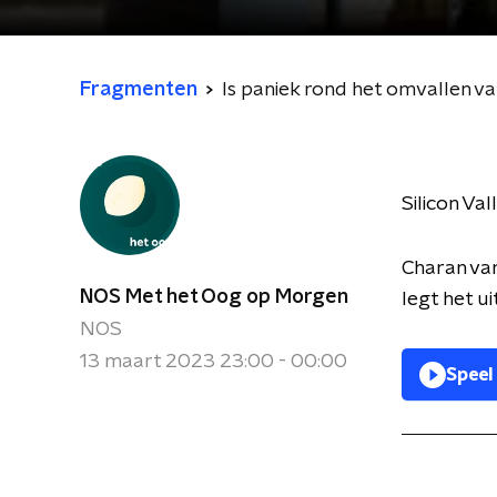
Fragmenten
Is paniek rond het omvallen va
Silicon Val
Charan va
NOS Met het Oog op Morgen
legt het uit
NOS
13 maart 2023 23:00 - 00:00
Speel